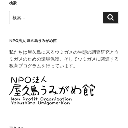
ョ
で
検索
開
ン
き
検
ま
検
す
索
索:
)
NPO法人 屋久島うみがめ館
私たちは屋久島に来るウミガメの生態の調査研究とウ
ミガメのための環境保護、そしてウミガメに関連する
教育プログラムを行っています。
アクセス