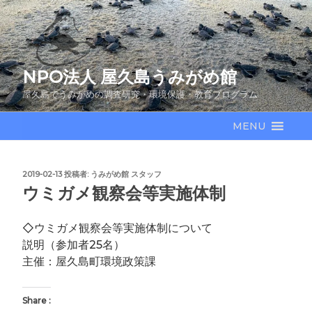
コ
ン
テ
ン
NPO法人 屋久島うみがめ館
ツ
へ
屋久島でうみがめの調査研究・環境保護・教育プログラム
ス
キ
MENU
ッ
プ
投
2019-02-13
投稿者:
うみがめ館 スタッフ
稿
ウミガメ観察会等実施体制
日:
◇ウミガメ観察会等実施体制について
説明（参加者25名）
主催：屋久島町環境政策課
Share :