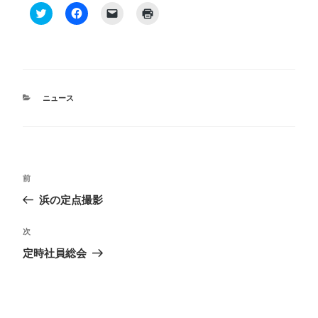
ク
F
ク
ク
リ
a
リ
リ
ッ
c
ッ
ッ
ク
e
ク
ク
し
b
し
し
て
o
て
て
T
o
友
印
w
k
達
刷
i
で
に
(
t
共
メ
新
カ
ニュース
t
有
ー
し
テ
e
す
ル
い
ゴ
r
る
で
ウ
で
に
リ
ィ
リ
共
は
ン
ン
ー
有
ク
ク
ド
(
リ
を
ウ
投
新
ッ
送
で
し
ク
信
開
前
前
い
し
(
き
稿
ウ
て
新
ま
の
浜の定点撮影
ィ
く
し
す
ナ
投
ン
だ
い
)
ド
さ
ウ
稿
ビ
次
次
ウ
い
ィ
で
(
ン
の
開
新
ド
ゲ
定時社員総会
き
し
ウ
投
ま
い
で
ー
す
ウ
開
稿
)
ィ
き
シ
ン
ま
ド
す
ウ
)