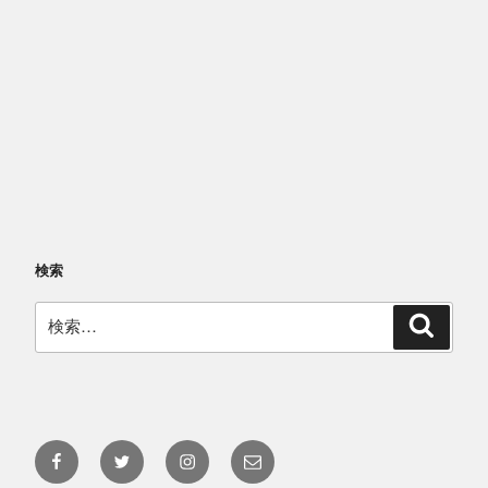
検索
検
検
索
索:
Facebook
Twitter
Instagram
メ
@yakushima.umigamekan
@umigamekan
@umigamekan
ー