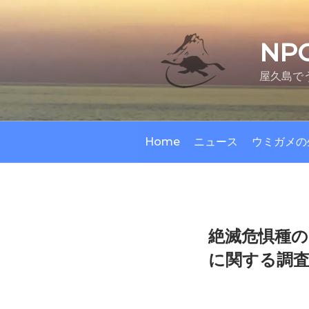
コ
ン
テ
NP
ン
ツ
屋久島で
へ
ス
キ
ッ
Home
ニュース
ウミガメの
プ
絶滅危惧種の
に関する調