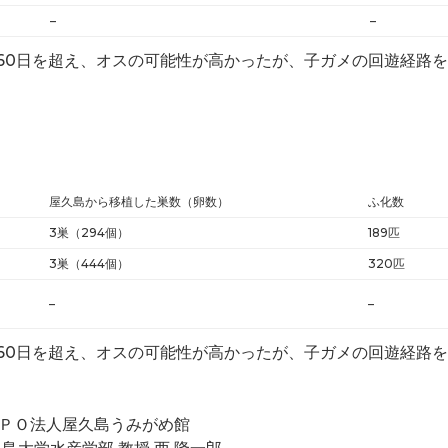
–
–
60日を超え、オスの可能性が高かったが、子ガメの回遊経路
屋久島から移植した巣数（卵数）
ふ化数
3巣（294個）
189匹
3巣（444個）
320匹
–
–
60日を超え、オスの可能性が高かったが、子ガメの回遊経路
Ｏ法人屋久島うみがめ館