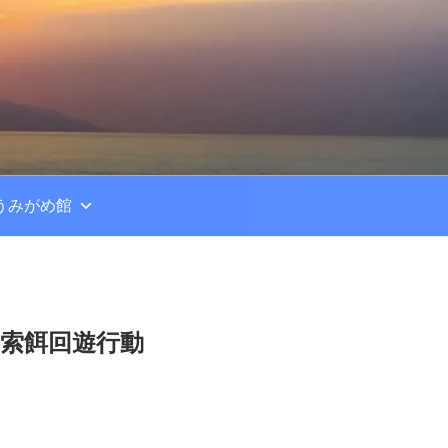
うみがめ館
の索餌回遊行動