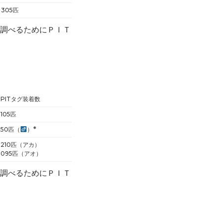
305匹
を調べるためにＰＩＴ
PITタグ装着数
105匹
※
50匹（
）
210匹（アカ）
095匹（アオ）
を調べるためにＰＩＴ