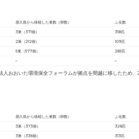
屋久島から移植した巣数（卵数）
ふ化数
3巣（371個）
318匹
2巣（212個）
109匹
5巣（577個）
265匹
–
–
法人おおいた環境保全フォーラムが拠点を間越に移したため、2
屋久島から移植した巣数（卵数）
ふ化数
3巣（373個）
326匹
3巣（336個）
313匹