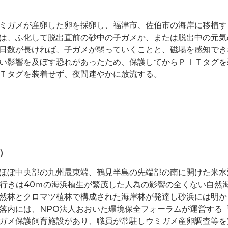
ミガメが産卵した卵を採卵し、福津市、佐伯市の海岸に移植す
は、ふ化して脱出直前の砂中の子ガメか、または脱出中の元気
日数が長ければ、子ガメが弱っていくことと、磁場を感知でき
い影響を及ぼす恐れがあったため、保護してからＰＩＴタグを
Ｔタグを装着せず、夜間速やかに放流する。
）
ほぼ中央部の九州最東端、鶴見半島の先端部の南に開けた米水
奥行きは40ｍの海浜植生が繁茂した人為の影響の全くない自然
然林とクロマツ植林で構成された海岸林が発達し砂浜には明か
落内には、NPO法人おおいた環境保全フォーラムが運営する
ガメ保護飼育施設があり、職員が常駐しウミガメ産卵調査等を