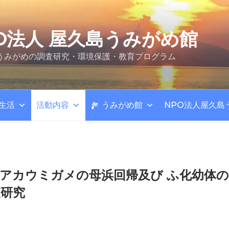
O法人 屋久島うみがめ館
うみがめの調査研究・環境保護・教育プログラム
生活
活動内容
うみがめ館
NPO法人屋久島
アカウミガメの母浜回帰及び ふ化幼体
査研究