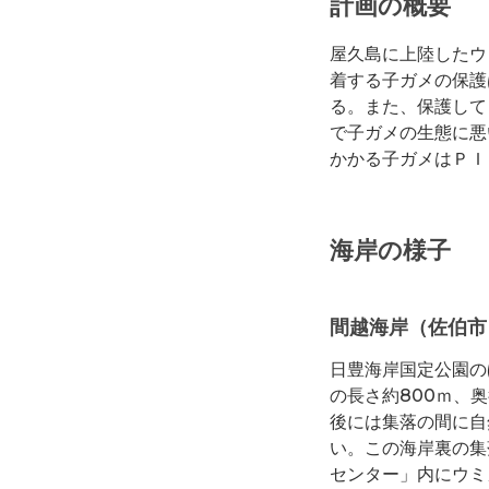
計画の概要
屋久島に上陸したウ
着する子ガメの保護
る。また、保護して
で子ガメの生態に悪
かかる子ガメはＰＩ
海岸の様子
間越海岸（佐伯市
日豊海岸国定公園の
の長さ約800ｍ、
後には集落の間に自
い。この海岸裏の集
センター」内にウミ