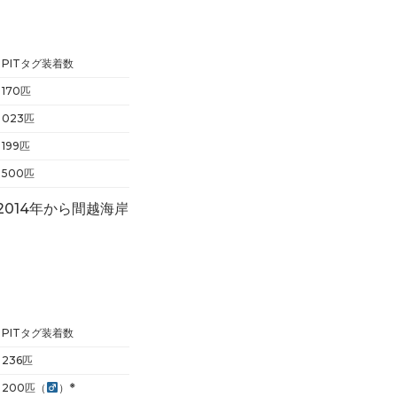
PITタグ装着数
170匹
023匹
199匹
500匹
014年から間越海岸
PITタグ装着数
236匹
※
200匹（
）