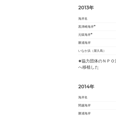
2013年
海岸名
※
黒津崎海岸
※
元猿海岸
勝浦海岸
いなか浜（屋久島）
※
協力団体のＮＰＯ
へ移植した
2014年
海岸名
間越海岸
勝浦海岸