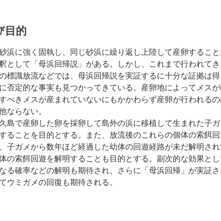
び目的
砂浜に強く固執し、同じ砂浜に繰り返し上陸して産卵すること
釈として「母浜回帰説」がある。しかし、これまで行われてき
の標識放流などでは、母浜回帰説を実証するに十分な証拠は得
に否定的な事実も見つかってきている。産卵地によってメスが
すべきメスが産まれていないにもかかわらず産卵が行われるの
他ならない。
久島で産卵した卵を採卵して島外の浜に移植して生まれた子ガメ
することを目的とする。また、放流後のこれらの個体の索餌回
、子ガメから数年ほど経過した幼体の回遊経路が未だ解明され
体の索餌回遊を解明することも目的とする。副次的な効果とし
なる確率などの解明も期待され、さらに「母浜回帰」が実証さ
てウミガメの回復も期待される。