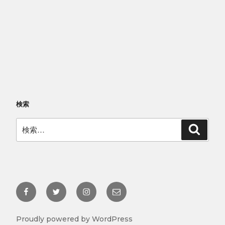
検索
検
検
索
索:
Facebook
Twitter
Instagram
メ
@yakushima.umigamekan
@umigamekan
@umigamekan
ー
ル
Proudly powered by WordPress