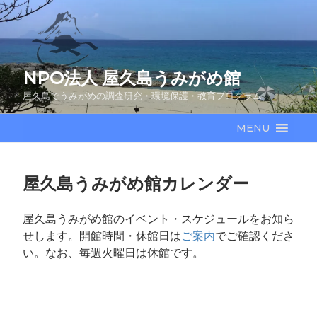
コ
ン
テ
ン
NPO法人 屋久島うみがめ館
ツ
へ
屋久島でうみがめの調査研究・環境保護・教育プログラム
ス
キ
MENU
ッ
プ
屋久島うみがめ館カレンダー
屋久島うみがめ館のイベント・スケジュールをお知ら
せします。開館時間・休館日は
ご案内
でご確認くださ
い。なお、毎週火曜日は休館です。