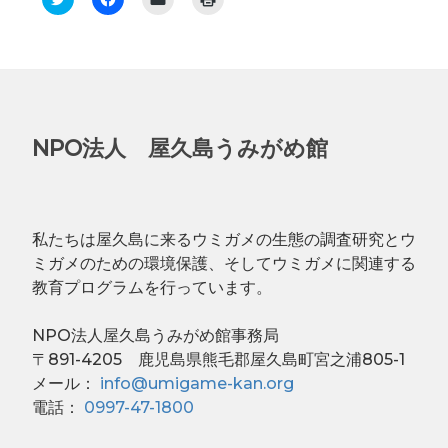
リ
a
リ
リ
ッ
c
ッ
ッ
ク
e
ク
ク
し
b
し
し
て
o
て
て
T
o
友
印
w
k
達
刷
i
で
に
(
t
共
メ
新
t
有
ー
し
e
す
ル
い
NPO法人 屋久島うみがめ館
r
る
で
ウ
で
に
リ
ィ
共
は
ン
ン
有
ク
ク
ド
(
リ
を
ウ
新
ッ
送
で
し
ク
信
開
私たちは屋久島に来るウミガメの生態の調査研究とウ
い
し
(
き
ウ
て
新
ま
ミガメのための環境保護、そしてウミガメに関連する
ィ
く
し
す
ン
だ
い
)
教育プログラムを行っています。
ド
さ
ウ
ウ
い
ィ
で
(
ン
開
新
ド
NPO法人屋久島うみがめ館事務局
き
し
ウ
〒891-4205 鹿児島県熊毛郡屋久島町宮之浦805-1
ま
い
で
す
ウ
開
メール：
info@umigame-kan.org
)
ィ
き
ン
ま
電話：
0997-47-1800
ド
す
ウ
)
で