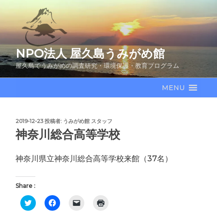
コ
ン
テ
ン
NPO法人 屋久島うみがめ館
ツ
へ
屋久島でうみがめの調査研究・環境保護・教育プログラム
ス
キ
MENU
ッ
プ
投
2019-12-23
投稿者:
うみがめ館 スタッフ
稿
神奈川総合高等学校
日:
神奈川県立神奈川総合高等学校来館（37名）
Share :
ク
F
ク
ク
リ
a
リ
リ
ッ
c
ッ
ッ