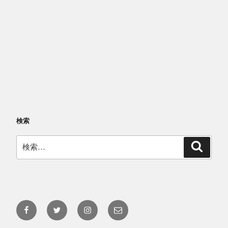
検索
検
検
索
索:
Facebook
Twitter
Instagram
メ
@yakushima.umigamekan
@umigamekan
@umigamekan
ー