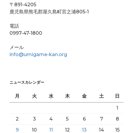
〒891-4205
鹿児島県熊毛郡屋久島町宮之浦805-1
電話
0997-47-1800
メール
info@umigame-kan.org
ニュースカレンダー
月
火
水
木
金
土
日
1
2
3
4
5
6
7
8
9
10
11
12
13
14
15