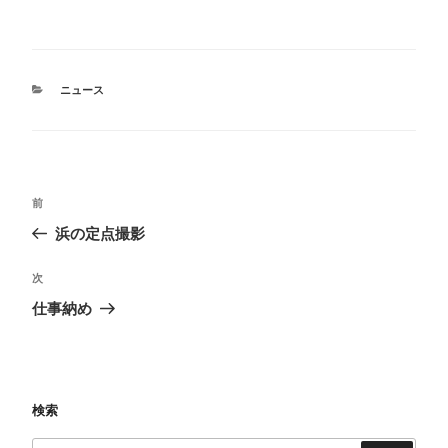
ク
e
ク
ク
し
b
し
し
て
o
て
て
T
o
友
印
w
k
達
刷
i
で
に
(
t
共
メ
新
カ
ニュース
t
有
ー
し
テ
e
す
ル
い
ゴ
r
る
で
ウ
で
に
リ
ィ
リ
共
は
ン
ン
ー
有
ク
ク
ド
(
リ
を
ウ
投
新
ッ
送
で
し
ク
信
開
前
前
い
し
(
き
稿
ウ
て
新
ま
の
浜の定点撮影
ィ
く
し
す
ナ
投
ン
だ
い
)
ド
さ
ウ
稿
ビ
次
次
ウ
い
ィ
で
(
ン
の
開
新
ド
ゲ
仕事納め
き
し
ウ
投
ま
い
で
ー
す
ウ
開
稿
)
ィ
き
シ
ン
ま
ド
す
ウ
)
ョ
で
検索
開
ン
き