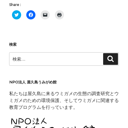
Share :
ク
F
ク
ク
リ
a
リ
リ
ッ
c
ッ
ッ
ク
e
ク
ク
し
b
し
し
て
o
て
て
T
o
友
印
w
k
達
刷
i
で
に
(
検索
t
共
メ
新
t
有
ー
し
e
す
ル
い
検
検
r
る
で
ウ
索
索:
で
に
リ
ィ
共
は
ン
ン
有
ク
ク
ド
(
リ
を
ウ
新
ッ
送
で
し
ク
信
開
NPO法人 屋久島うみがめ館
い
し
(
き
ウ
て
新
ま
ィ
く
し
す
私たちは屋久島に来るウミガメの生態の調査研究とウ
ン
だ
い
)
ド
さ
ウ
ミガメのための環境保護、そしてウミガメに関連する
ウ
い
ィ
で
(
ン
教育プログラムを行っています。
開
新
ド
き
し
ウ
ま
い
で
す
ウ
開
)
ィ
き