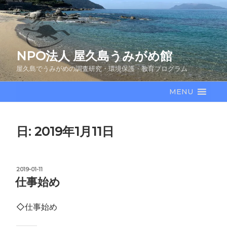
コ
ン
テ
ン
NPO法人 屋久島うみがめ館
ツ
へ
屋久島でうみがめの調査研究・環境保護・教育プログラム
ス
キ
MENU
ッ
プ
日:
2019年1月11日
投
2019-01-11
稿
仕事始め
日:
◇仕事始め