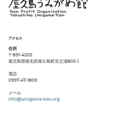
ン
ま
ド
す
ウ
)
で
開
き
ま
す
)
アクセス
住所
〒891-4205
鹿児島県熊毛郡屋久島町宮之浦805-1
電話
0997-47-1800
メール
info@umigame-kan.org