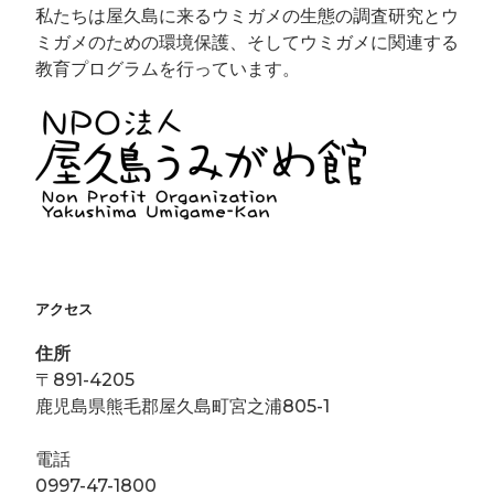
ィ
く
し
す
私たちは屋久島に来るウミガメの生態の調査研究とウ
ン
だ
い
)
ド
さ
ウ
ミガメのための環境保護、そしてウミガメに関連する
ウ
い
ィ
で
(
ン
教育プログラムを行っています。
開
新
ド
き
し
ウ
ま
い
で
す
ウ
開
)
ィ
き
ン
ま
ド
す
ウ
)
で
開
き
ま
す
)
アクセス
住所
〒891-4205
鹿児島県熊毛郡屋久島町宮之浦805-1
電話
0997-47-1800