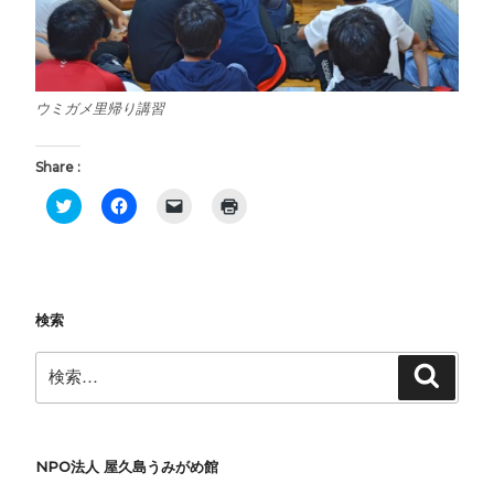
ウミガメ里帰り講習
Share :
ク
F
ク
ク
リ
a
リ
リ
ッ
c
ッ
ッ
ク
e
ク
ク
し
b
し
し
て
o
て
て
T
o
友
印
w
k
達
刷
i
で
に
(
検索
t
共
メ
新
t
有
ー
し
e
す
ル
い
検
検
r
る
で
ウ
索
索:
で
に
リ
ィ
共
は
ン
ン
有
ク
ク
ド
(
リ
を
ウ
新
ッ
送
で
し
ク
信
開
NPO法人 屋久島うみがめ館
い
し
(
き
ウ
て
新
ま