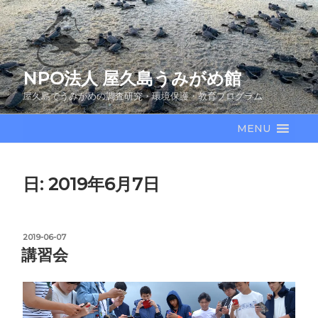
コ
ン
テ
ン
NPO法人 屋久島うみがめ館
ツ
へ
屋久島でうみがめの調査研究・環境保護・教育プログラム
ス
キ
MENU
ッ
プ
日:
2019年6月7日
投
2019-06-07
稿
講習会
日: