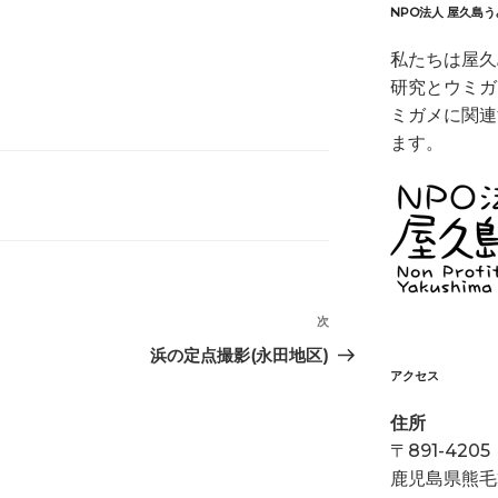
NPO法人 屋久島
私たちは屋久
研究とウミガ
ミガメに関連
ます。
次
次
の
浜の定点撮影(永田地区)
投
アクセス
稿
住所
〒891-4205
鹿児島県熊毛