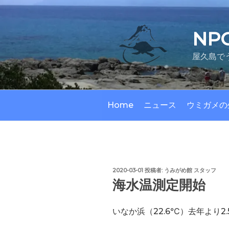
コ
ン
テ
NP
ン
ツ
屋久島で
へ
ス
キ
ッ
Home
ニュース
ウミガメの
プ
投
2020-03-01
投稿者:
うみがめ館 スタッフ
稿
海水温測定開始
日:
いなか浜（22.6℃）去年より2