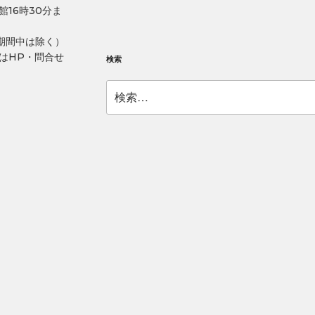
館16時30分ま
期間中は除く）
はHP・問合せ
検索
検
索: