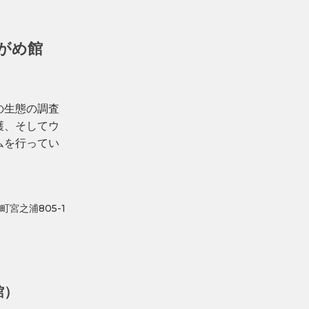
がめ館
の生態の調査
護、そしてウ
ムを行ってい
町宮之浦805-1
館）