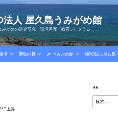
O法人 屋久島うみがめ館
うみがめの調査研究・環境保護・教育プログラム
生活
活動内容
うみがめ館
NPO法人屋久島
検索
検
索:
.5℃上昇