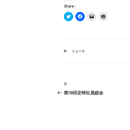
Share :
ク
F
ク
ク
リ
a
リ
リ
ッ
c
ッ
ッ
ク
e
ク
ク
し
b
し
し
て
o
て
て
T
o
友
印
w
k
達
刷
i
で
に
(
t
共
メ
新
カ
ニュース
t
有
ー
し
テ
e
す
ル
い
ゴ
r
る
で
ウ
で
に
リ
ィ
リ
共
は
ン
ン
ー
有
ク
ク
ド
(
リ
を
ウ
投
新
ッ
送
で
し
ク
信
開
前
前
い
し
(
き
稿
ウ
て
新
ま
の
第19回定時社員総会
ィ
く
し
す
ナ
投
ン
だ
い
)
ド
さ
ウ
稿
ビ
ウ
い
ィ
で
(
ン
開
新
ド
ゲ
き
し
ウ
ま
い
で
ー
す
ウ
開
)
ィ
き