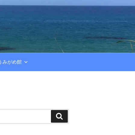
うみがめ館
検
索