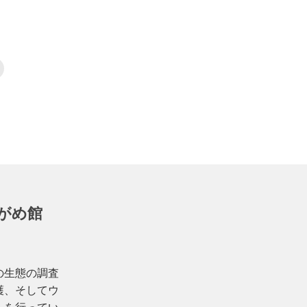
ク
リ
ッ
ク
し
て
印
刷
(
新
し
い
ウ
ィ
ン
ド
ウ
がめ館
で
開
き
ま
す
)
の生態の調査
護、そしてウ