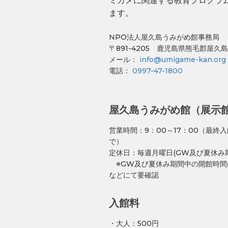
ミガメに関連する教育プログラ
き
し
ウ
ま
い
で
ます。
す
ウ
開
)
ィ
き
ン
ま
ド
す
NPO法人屋久島うみがめ館事務局
ウ
)
で
〒891-4205 鹿児島県熊毛郡屋久島
開
メール：
info@umigame-kan.org
き
ま
電話：
0997-47-1800
す
)
屋久島うみがめ館（展示
営業時間：9：00～17：00（最終入
で）
定休日：毎週月曜日(GW及び夏休み
※GW及び夏休み期間中の開館時間
などにて要確認
入館料
・大人：500円