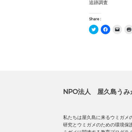
追跡調査
Share :
ク
F
ク
リ
a
リ
ッ
c
ッ
ク
e
ク
し
b
し
て
o
て
T
o
友
w
k
達
i
で
に
t
共
メ
t
有
ー
e
す
ル
r
る
で
で
に
リ
共
は
ン
有
ク
ク
(
リ
を
NPO法人 屋久島うみ
新
ッ
送
し
ク
信
い
し
(
ウ
て
新
ィ
く
し
ン
だ
い
ド
さ
ウ
私たちは屋久島に来るウミガメ
ウ
い
ィ
で
(
ン
研究とウミガメのための環境保
開
新
ド