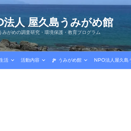
O法人 屋久島うみがめ館
うみがめの調査研究・環境保護・教育プログラム
生活
活動内容
うみがめ館
NPO法人屋久島