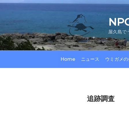
コ
ン
テ
NP
ン
ツ
屋久島で
へ
ス
キ
ッ
Home
ニュース
ウミガメの
プ
追跡調査