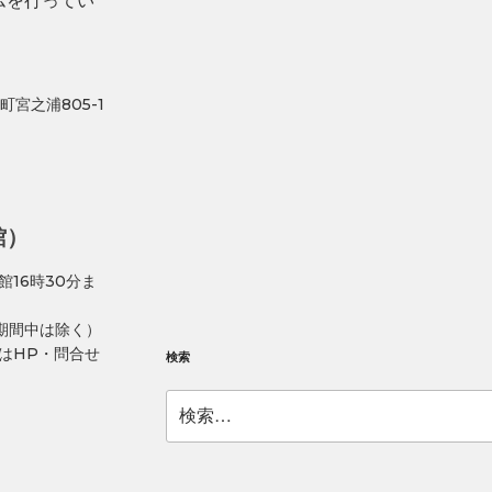
ムを行ってい
町宮之浦805-1
館）
館16時30分ま
期間中は除く）
はHP・問合せ
検索
検
索: